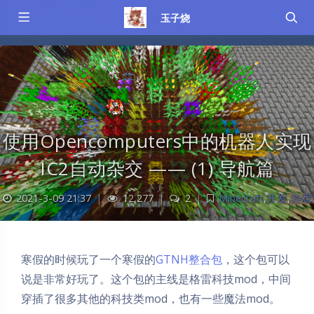
玉子烧
使用Opencomputers中的机器人实现
IC2自动杂交 —— (1) 导航篇
2021-3-09 21:37
|
12,277
|
2
|
Minecraft
,
开发
,
游戏
寒假的时候玩了一个寒假的
GTNH整合包
，这个包可以
说是非常好玩了。这个包的主线是格雷科技mod，中间
穿插了很多其他的科技类mod，也有一些魔法mod。