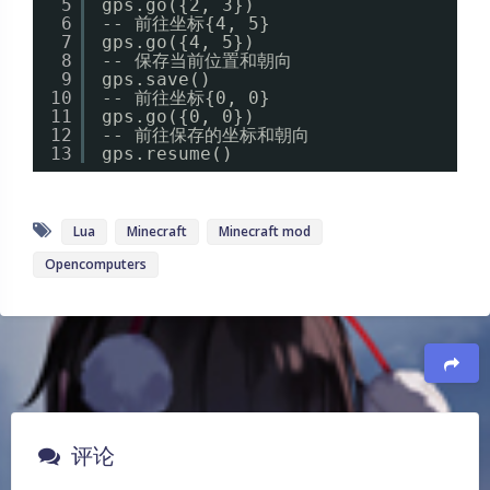
5
gps.go({2, 3})
6
-- 前往坐标{4, 5}
7
gps.go({4, 5})
8
-- 保存当前位置和朝向
9
gps.save()
10
-- 前往坐标{0, 0}
11
gps.go({0, 0})
12
-- 前往保存的坐标和朝向
13
gps.resume()
Lua
Minecraft
Minecraft mod
Opencomputers
豆
评论