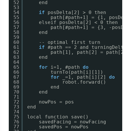
52
end
53
54
if
posDelta[2] > 0 then
55
path[#path+1] = {1, posDelt
56
elseif posDelta[2] < 0 then
57
path[#path+1] = {3, -posDel
58
end
59
60
-- optimal first turn
61
if
#path == 2 and turningDelta(
62
path[1], path[2] = path[2],
63
end
64
65
for
i=1, #path 
do
66
turnTo(path[i][1])
67
for
_=1, path[i][2] 
do
68
robot.forward()
69
end
70
end
71
72
nowPos = pos
73
end
74
75
local function save()
76
savedFacing = nowFacing
77
savedPos = nowPos