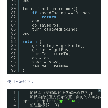
78
end
79
80
local function resume()
81
if
savedFacing == 0 then
82
return
83
end
84
go(savedPos)
85
turnTo(savedFacing)
86
end
87
88
return
{
89
getFacing = getFacing,
90
getPos = getPos,
91
turnTo = turnTo,
92
go = go,
93
save = save,
94
resume = resume
95
}
使用方法如下：
?
1
-- 加载库 (请确保如上代码已保存为gps.lua)
2
-- 加载库的位置为初始位置，面向的方向为y轴
3
gps = require(
"gps.lua"
)
4
-- 前往坐标{2, 3}