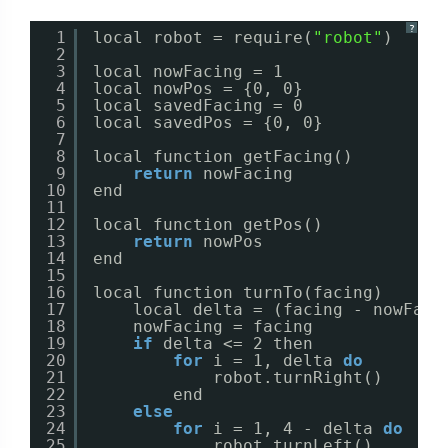
?
1
local robot = require(
"robot"
)
2
3
local nowFacing = 1
4
local nowPos = {0, 0}
5
local savedFacing = 0
6
local savedPos = {0, 0}
7
8
local function getFacing()
9
return
nowFacing
10
end
11
12
local function getPos()
13
return
nowPos
14
end
15
16
local function turnTo(facing)
17
local delta = (facing - nowFaci
18
nowFacing = facing
19
if
delta <= 2 then
20
for
i = 1, delta 
do
21
robot.turnRight()
22
end
23
else
24
for
i = 1, 4 - delta 
do
25
robot.turnLeft()