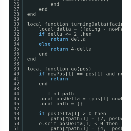
26
end
27
end
28
end
29
30
local function turningDelta(facing)
31
local delta = (facing - nowFaci
32
if
delta <= 2 then
33
return
delta
34
else
35
return
4-delta
36
end
37
end
38
39
local function go(pos)
40
if
nowPos[1] == pos[1] and nowP
41
return
42
end
43
44
-- find path
45
local posDelta = {pos[1]-nowPos
46
local path = {}
47
48
if
posDelta[1] > 0 then
49
path[#path+1] = {2, posDelt
50
elseif posDelta[1] < 0 then
51
path[#path+1] = {4, -posDel