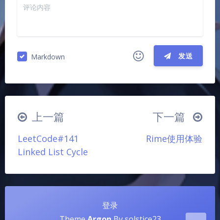
发送
Markdown
|´・ω・)ノ
ヾ(≧∇≦*)ゝ
(☆ω☆)
（╯‵□′）╯︵┴─┴
￣﹃￣
(/ω＼)
夜间模式
上一篇
下一篇
∠( ᐛ 」∠)＿
(๑•̀ㅁ•́ฅ)
→_→
Sans Serif
Serif
LeetCode#141
Rime使用体验
୧(๑•̀⌄•́๑)૭
٩(ˊᗜˋ*)و
(ノ°ο°)ノ
Linked List Cycle
浅阴影
深阴影
(´இ皿இ｀)
⌇●﹏●⌇
(ฅ´ω`ฅ)
(╯°A°)╯︵○○○
φ(￣∇￣o)
关闭
日落
暗化
灰度
ヾ(´･ ･｀｡)ノ"
( ง ᵒ̌皿ᵒ̌)ง⁼³₌₃
(ó﹏ò｡)
登录
Σ(っ °Д °;)っ
( ,,´･ω･)ﾉ"(´っω･｀｡)
Theme
Argon
By solstice23