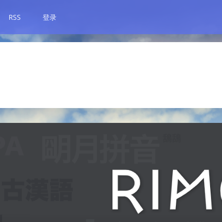
RSS
登录