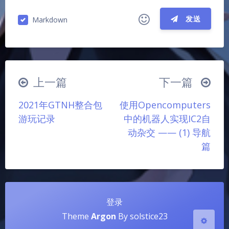
发送
Markdown
|´・ω・)ノ
ヾ(≧∇≦*)ゝ
(☆ω☆)
（╯‵□′）╯︵┴─┴
￣﹃￣
(/ω＼)
上一篇
下一篇
∠( ᐛ 」∠)＿
(๑•̀ㅁ•́ฅ)
→_→
夜间模式
2021年GTNH整合包
使用Opencomputers
୧(๑•̀⌄•́๑)૭
٩(ˊᗜˋ*)و
(ノ°ο°)ノ
游玩记录
中的机器人实现IC2自
(´இ皿இ｀)
⌇●﹏●⌇
(ฅ´ω`ฅ)
Sans Serif
Serif
动杂交 —— (1) 导航
(╯°A°)╯︵○○○
φ(￣∇￣o)
篇
浅阴影
深阴影
ヾ(´･ ･｀｡)ノ"
( ง ᵒ̌皿ᵒ̌)ง⁼³₌₃
(ó﹏ò｡)
Σ(っ °Д °;)っ
( ,,´･ω･)ﾉ"(´っω･｀｡)
关闭
日落
暗化
灰度
╮(╯▽╰)╭
o(*////▽////*)q
＞﹏＜
登录
( ๑´•ω•) "(ㆆᴗㆆ)
Theme
Argon
By solstice23