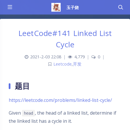
玉子烧
LeetCode#141 Linked List
Cycle
2021-2-03 22:08
|
4,779
|
0
|
Leetcode
,
开发
题目
https://leetcode.com/problems/linked-list-cycle/
Given
, the head of a linked list, determine if
head
the linked list has a cycle in it.