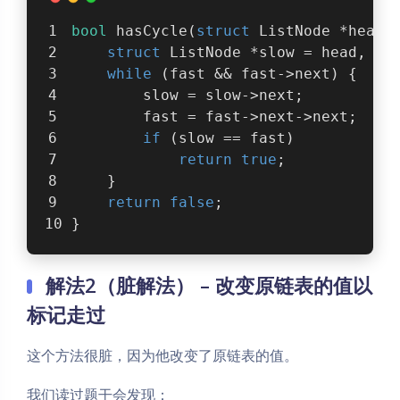
bool
 hasCycle(
struct
ListNode
 *head)
struct
ListNode
 *slow = head, *f
while
 (fast && fast->next) {
        slow = slow->next;
        fast = fast->next->next;
if
 (slow == fast)
return
true
;
    }
return
false
;
}
解法2（脏解法） – 改变原链表的值以
标记走过
这个方法很脏，因为他改变了原链表的值。
我们读过题干会发现：