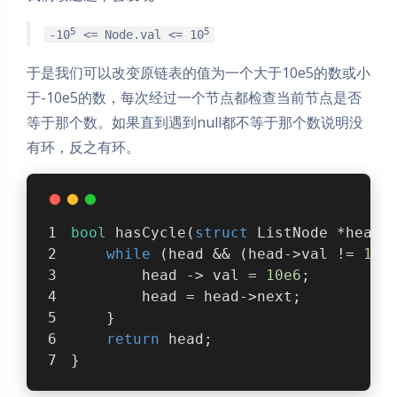
5
5
-10
<= Node.val <= 10
于是我们可以改变原链表的值为一个大于10e5的数或小
于-10e5的数，每次经过一个节点都检查当前节点是否
等于那个数。如果直到遇到null都不等于那个数说明没
有环，反之有环。
bool
 hasCycle(
struct
ListNode
 *head)
while
 (head && (head->val != 
10e
        head -> val = 
10e6
;
        head = head->next;
    }
return
 head;
}