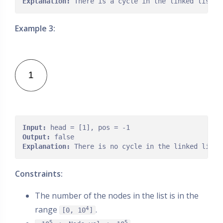
Explanation:
Example 3:
Input:
Output:
Explanation:
Constraints:
The number of the nodes in the list is in the
range
.
4
[0, 10
]
5
5