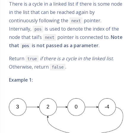
There is a cycle in a linked list if there is some node
in the list that can be reached again by
continuously following the
pointer.
next
Internally,
is used to denote the index of the
pos
node that tail’s
pointer is connected to.
Note
next
that
is not passed as a parameter
.
pos
Return
if there is a cycle in the linked list
.
true
Otherwise, return
.
false
Example 1: