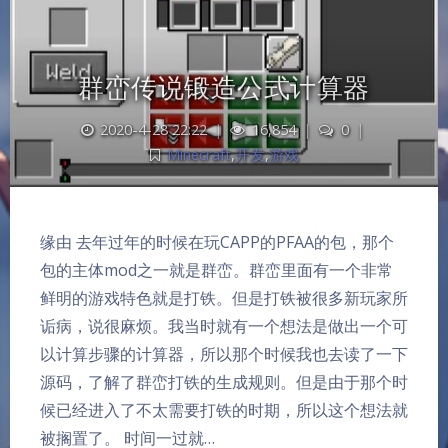
群峦传说锻造公式计算器
2020-4-28 22:22
|
16,854
|
0
|
Minecraft
,
开发
,
游戏
缘由 去年过年的时候在玩CAPP的PFAA的包，那个
包的主体mod之一就是群峦。群峦里面有一个非常
鲜明的游戏特色就是打铁。但是打铁被很多新玩家所
诟病，说很麻烦。我当时就有一个想法是做出一个可
以计算步骤的计算器，所以那个时候我也去读了一下
源码，了解了群峦打铁的生成规则。但是由于那个时
候已经进入了不太需要打铁的时期，所以这个想法就
夜间模式
被搁置了。 时间一过就…