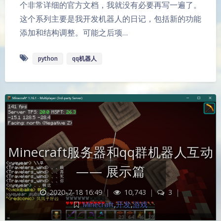
个非常详细的官方文档，我就没有必要再写一遍了。
这个系列主要是我开发机器人的日记，包括新的功能
添加和结构调整。可能之后项…
python
qq机器人
Minecraft服务器和qq群机器人互动
—— 展示篇
2020-7-18 16:49
|
10,743
|
3
|
Minecraft
,
开发
,
游戏