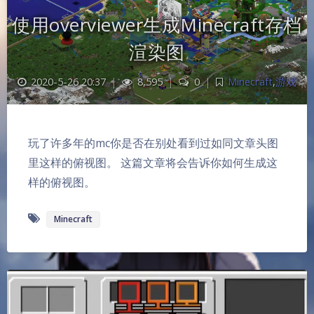
使用overviewer生成Minecraft存档
渲染图
2020-5-26 20:37
|
8,595
|
0
|
Minecraft
,
游戏
玩了许多年的mc你是否在别处看到过如同文章头图
里这样的俯视图。 这篇文章将会告诉你如何生成这
样的俯视图。
Minecraft