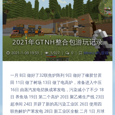
2021年GTNH整合包游玩记录
2021-1-09 19:53
|
5,927
|
0
|
Minecraft
,
游戏
一月 8日 做好了32联焦炉阵列 9日 做好了橡胶甘蔗
田 11日 做了树场 13日 做了电高炉，准备进入中压
16日 由蒸汽发电切换成苯发电，污染减小了不少 18
日 养鱼场 19日 第二个高炉 20日 聚乙烯生产线 23日
超净间 24日 开辟了新的高污染工业区 26日 使用四
联热解炉产苯发电 28日 新工业区全貌 二月 1日 月球