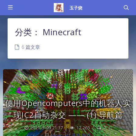
玉子烧
分类：
Minecraft
6 篇文章
使用Opencomputers中的机器人实
现IC2自动杂交 —— (1) 导航篇
2021-3-09 21:37
|
12,265
|
2
|
Minecraft
,
开发
,
游戏