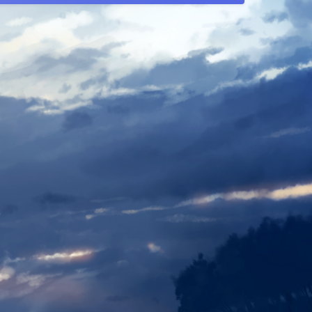
夜间模式
Sans Serif
Serif
浅阴影
深阴影
关闭
日落
暗化
灰度