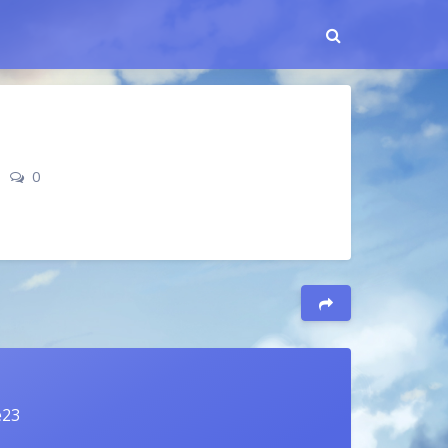
|
0
e23