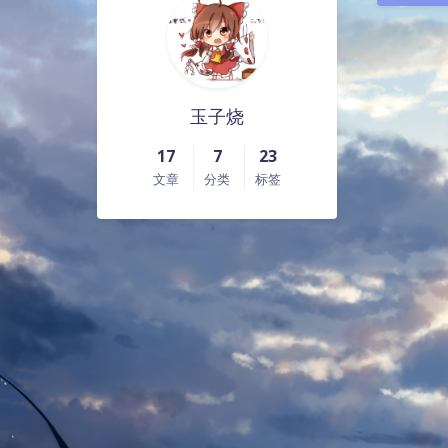
玉子烧
17
7
23
文章
分类
标签