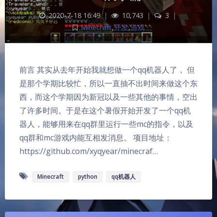
2020-7-18 16:49
|
10,743
|
3
|
Minecraft
,
开发
,
游戏
前言 其实从去年开始我就想做一个qq机器人了， 但
是那个学期比较忙，所以一直抽不出时间来做这个东
西，而这个学期因为新冠以及一些其他的事情，空出
了许多时间。于是在这个暑假开始开发了一个qq机
器人，能够用来在qq群里运行一些mc的指令，以及
夜间模式
qq群和mc游戏内能互相发消息。 项目地址：
https://github.com/xyqyear/minecraf…
Sans Serif
Serif
Minecraft
python
qq机器人
浅阴影
深阴影
关闭
日落
暗化
灰度