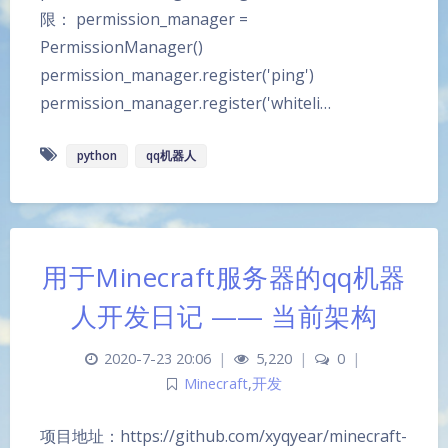
限： permission_manager =
PermissionManager()
permission_manager.register('ping')
permission_manager.register('whiteli…
python
qq机器人
用于Minecraft服务器的qq机器
人开发日记 —— 当前架构
2020-7-23 20:06
|
5,220
|
0
|
Minecraft
,
开发
项目地址：https://github.com/xyqyear/minecraft-