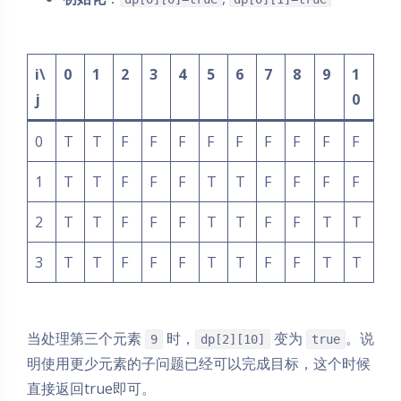
i\
0
1
2
3
4
5
6
7
8
9
1
j
0
0
T
T
F
F
F
F
F
F
F
F
F
1
T
T
F
F
F
T
T
F
F
F
F
2
T
T
F
F
F
T
T
F
F
T
T
3
T
T
F
F
F
T
T
F
F
T
T
当处理第三个元素
时，
变为
。说
9
dp[2][10]
true
明使用更少元素的子问题已经可以完成目标，这个时候
直接返回true即可。