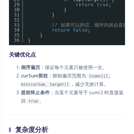
29
return
true
;
30
}
31
}
32
33
// 如果可以的话，循环内就会直接返回
34
return
false
;
35
}
36
}
关键优化点
倒序遍历
：保证每个元素只被使用一次。
curSum剪枝
：限制遍历范围为
[nums[i],
，减少无效计算。
min(curSum, target)]
提前终止条件
：当某个元素等于 sum/2 时直接返
回
。
true
复杂度分析