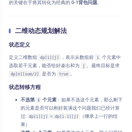
的关键在于将其转化为经典的
0-1背包问题
。
二维动态规划解法
状态定义
定义二维数组
，表示从数组前
个元素中
dp[i][j]
i
选取若干元素，能否恰好凑出和为
。最终目标是求
j
是否为
。
dp[n][sum/2]
true
状态转移方程
不选第
个元素
：如果不选这个元素，那么剩下
i
的元素是否可以刚好装满这个问题我们已经计算
过:
（继承上一行的结
dp[i][j] = dp[i-1][j]
果）