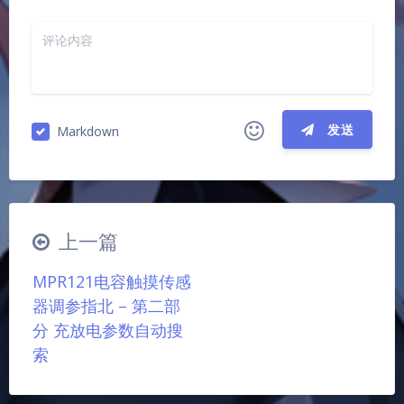
发送
Markdown
|´・ω・)ノ
ヾ(≧∇≦*)ゝ
(☆ω☆)
（╯‵□′）╯︵┴─┴
￣﹃￣
(/ω＼)
上一篇
∠( ᐛ 」∠)＿
(๑•̀ㅁ•́ฅ)
→_→
夜间模式
MPR121电容触摸传感
୧(๑•̀⌄•́๑)૭
٩(ˊᗜˋ*)و
(ノ°ο°)ノ
器调参指北 – 第二部
(´இ皿இ｀)
⌇●﹏●⌇
(ฅ´ω`ฅ)
Sans Serif
Serif
分 充放电参数自动搜
(╯°A°)╯︵○○○
φ(￣∇￣o)
索
浅阴影
深阴影
ヾ(´･ ･｀｡)ノ"
( ง ᵒ̌皿ᵒ̌)ง⁼³₌₃
(ó﹏ò｡)