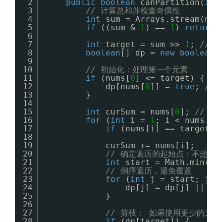
2
public
boolean
canPartition(
int
3
// 计算总和并检查奇偶性
4
int
sum = Arrays.stream(num
5
if
((sum & 
1
) == 
1
) 
return
6
7
int
target = sum >> 
1
; 
// 
8
boolean
[] dp = 
new
boolean
[
9
10
// 初始化：处理第一个元素
11
if
(nums[
0
] <= target) {
12
dp[nums[
0
]] = 
true
; 
//
13
}
14
15
int
curSum = nums[
0
]; 
// 
16
for
(
int
i = 
1
; i < nums.le
17
if
(nums[i] == target) 
18
19
curSum += nums[i];
20
// 确定遍历的起始点：不超过
21
int
start = Math.min(cu
22
// 倒序遍历，避免覆盖
23
for
(
int
j = start; j >
24
dp[j] = dp[j] || dp
25
}
26
27
// 剪枝： 如果使用更少的元
28
if
(dp[target]) {