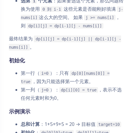
选第
个元素
：如果要选这个元素，那么问题转
i
换为使用
这些元素是否能刚好填满
0 到 i-1
j-
这么大的空间。 如果
，
nums[i]
j >= nums[i]
则
dp[i][j] = dp[i-1][j - nums[i]]
最终结果为
dp[i][j] = dp[i-1][j] || dp[i-1][j -
。
nums[i]]
初始化
第一行（
）：只有
i=0
dp[0][nums[0]] =
，因为只能选择第一个元素。
true
第一列（
）：
，表示不选
j=0
dp[i][0] = true
任何元素时和为0。
示例演示
总和计算
：1+5+9+5 = 20 → 目标值
target=10
初始化
：
,
dp[0][0]=true
dp[0][1]=true