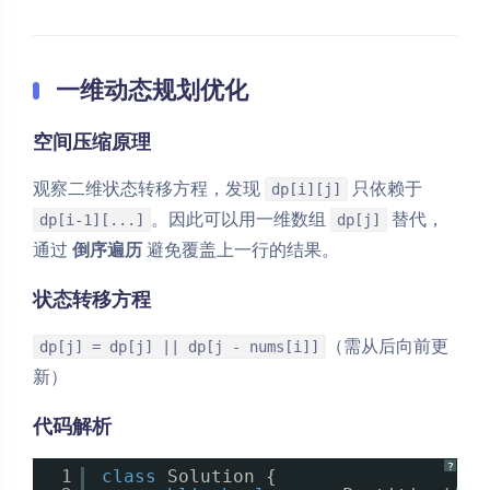
一维动态规划优化
空间压缩原理
观察二维状态转移方程，发现
只依赖于
dp[i][j]
。因此可以用一维数组
替代，
dp[i-1][...]
dp[j]
通过
倒序遍历
避免覆盖上一行的结果。
状态转移方程
（需从后向前更
dp[j] = dp[j] || dp[j - nums[i]]
新）
代码解析
?
1
class
Solution {