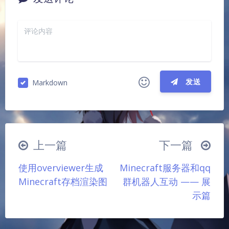
发送
Markdown
|´・ω・)ノ
ヾ(≧∇≦*)ゝ
(☆ω☆)
（╯‵□′）╯︵┴─┴
￣﹃￣
(/ω＼)
上一篇
下一篇
∠( ᐛ 」∠)＿
(๑•̀ㅁ•́ฅ)
→_→
夜间模式
使用overviewer生成
Minecraft服务器和qq
୧(๑•̀⌄•́๑)૭
٩(ˊᗜˋ*)و
(ノ°ο°)ノ
Sans Serif
Serif
Minecraft存档渲染图
群机器人互动 —— 展
(´இ皿இ｀)
⌇●﹏●⌇
(ฅ´ω`ฅ)
示篇
浅阴影
深阴影
(╯°A°)╯︵○○○
φ(￣∇￣o)
ヾ(´･ ･｀｡)ノ"
( ง ᵒ̌皿ᵒ̌)ง⁼³₌₃
(ó﹏ò｡)
关闭
日落
暗化
灰度