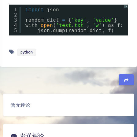
?
1
import
json
2
3
random_dict 
=
{
'key'
, 
'value'
}
4
with 
open
(
'test.txt'
, 
'w'
) as f:
5
json.dump(random_dict, f)
python
豆
暂无评论
发送评论