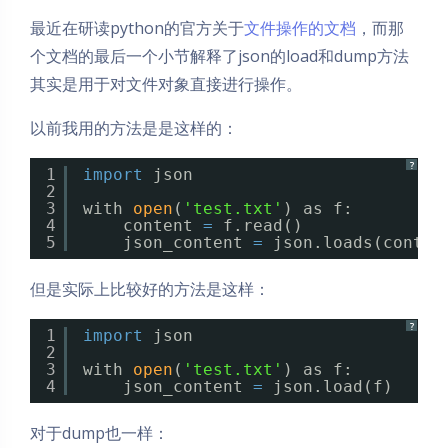
最近在研读python的官方关于
文件操作的文档
，而那
个文档的最后一个小节解释了json的load和dump方法
其实是用于对文件对象直接进行操作。
以前我用的方法是是这样的：
?
1
import
json
2
3
with 
open
(
'test.txt'
) as f:
4
content 
=
f.read()
5
json_content 
=
json.loads(conten
但是实际上比较好的方法是这样：
?
1
import
json
2
3
with 
open
(
'test.txt'
) as f:
4
json_content 
=
json.load(f)
对于dump也一样：