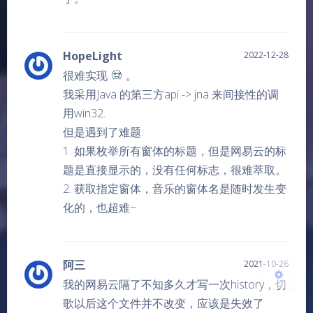
HopeLight
2022-12-28
很难实现
。
我采用Java 的第三方api -> jna 来间接性的调
夜间模式
用win32.
但是遇到了难题:
Sans Serif
Serif
1. 如果枚举所有窗体的标题，但是网易云的标
题是直接显示的，没有任何标志，很难萃取。
浅阴影
深阴影
2. 获取指定窗体，音乐的窗体名是随时发生变
化的，也超难~
关闭
日落
暗化
灰度
阿三
2021-10-26
我的网易云隔了不知多久才写一次history，切
歌以后这个文件并不改变，应该是失效了