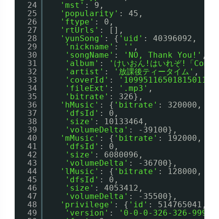
24
'mst'
: 9,
25
'popularity'
: 45,
26
'ftype'
: 0,
27
'rtUrls'
: [],
28
'yunSong'
: {
'uid'
: 40396092,
29
'nickname'
: 
''
,
30
'songName'
: 
'NO, Thank You!'
,
31
'album'
: 
'けいおん!はいれぞ!「Come 
32
'artist'
: 
'放課後ティータイム'
,
33
'coverId'
: 
'109951165018150110'
34
'fileExt'
: 
'.mp3'
,
35
'bitrate'
: 326},
36
'hMusic'
: {
'bitrate'
: 320000,
37
'dfsId'
: 0,
38
'size'
: 10133464,
39
'volumeDelta'
: -39100},
40
'mMusic'
: {
'bitrate'
: 192000,
41
'dfsId'
: 0,
42
'size'
: 6080096,
43
'volumeDelta'
: -36700},
44
'lMusic'
: {
'bitrate'
: 128000,
45
'dfsId'
: 0,
46
'size'
: 4053412,
47
'volumeDelta'
: -35500},
48
'privilege'
: {
'id'
: 514765041,
49
'version'
: 
'0-0-0-326-326-999-9