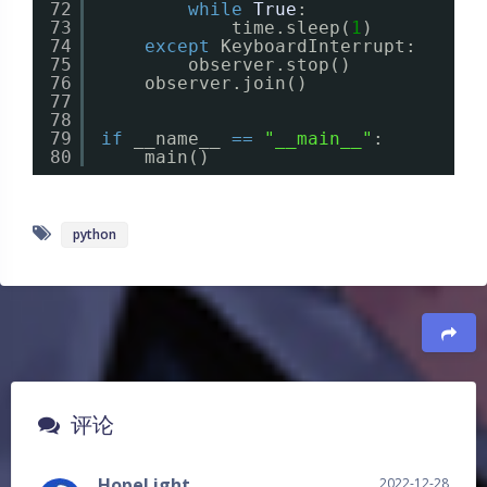
72
while
True
:
73
time.sleep(
1
)
74
except
KeyboardInterrupt:
75
observer.stop()
76
observer.join()
77
78
79
if
__name__ 
=
=
"__main__"
:
80
main()
python
豆
评论
HopeLight
2022-12-28