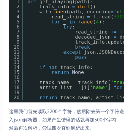
1
def
get_playing(path):
2
track_info 
=
dict
()
3
with 
open
(path, encoding
=
'utf-8
4
read_string 
=
f.read(
3200
)
5
for
_ 
in
range
(
4
):
6
try
:
7
read_string 
+
=
f.re
8
decoded_json 
=
deco
9
track_info.update(d
10
break
11
except
json.JSONDecodeE
12
pass
13
14
if
not
track_info:
15
return
None
16
17
track_name 
=
track_info[
'track'
18
artist_list 
=
[i[
'name'
] 
for
i 
19
20
return
track_name, artist_list
这里我们首先读取3200个字符，然后除去第一个字符送
入json解析器，如果产生错误的话就再加500个字符，
然后再次解析，尝试四次直到解析出来。