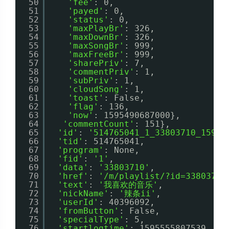
50
'fee'
: 0,
51
'payed'
: 0,
52
'status'
: 0,
53
'maxPlayBr'
: 326,
54
'maxDownBr'
: 326,
55
'maxSongBr'
: 999,
56
'maxFreeBr'
: 999,
57
'sharePriv'
: 7,
58
'commentPriv'
: 1,
59
'subPriv'
: 1,
60
'cloudSong'
: 1,
61
'toast'
: False,
62
'flag'
: 136,
63
'now'
: 1595490687000},
64
'commentCount'
: 151},
65
'id'
: 
'514765041_1_33803710_15954
66
'tid'
: 514765041,
67
'program'
: None,
68
'fid'
: 
'1'
,
69
'data'
: 
'33803710'
,
70
'href'
: 
'/m/playlist/?id=33803710
71
'text'
: 
'我喜欢的音乐'
,
72
'nickName'
: 
'辣条ii'
,
73
'userId'
: 40396092,
74
'fromButton'
: False,
75
'specialType'
: 5,
76
'startlogtime'
: 1595555807539,