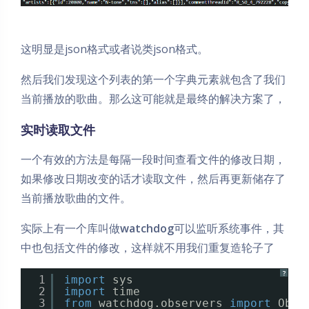
这明显是json格式或者说类json格式。
然后我们发现这个列表的第一个字典元素就包含了我们
当前播放的歌曲。那么这可能就是最终的解决方案了，
实时读取文件
一个有效的方法是每隔一段时间查看文件的修改日期，
如果修改日期改变的话才读取文件，然后再更新储存了
当前播放歌曲的文件。
实际上有一个库叫做
watchdog
可以监听系统事件，其
中也包括文件的修改，这样就不用我们重复造轮子了
?
1
import
sys
2
import
time
3
from
watchdog.observers 
import
Obse