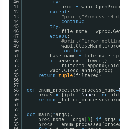
40
try
:
41
proc 
=
wapi.OpenProcess
42
except
:
43
#print("Process {0:d} c
44
continue
45
try
:
46
file_name 
=
wproc.GetMo
47
except
:
48
#print("Error getting p
49
wapi.CloseHandle(proc)
50
continue
51
base_name 
=
file_name.split
52
if
base_name.lower() 
=
=
sea
53
filtered.append((pid, f
54
wapi.CloseHandle(proc)
55
return
tuple
(filtered)
56
57
58
def
enum_processes(process_name
=
Non
59
procs 
=
[(pid, 
None
) 
for
pid 
in
60
return
_filter_processes(procs,
61
62
63
def
main(
*
args):
64
proc_name 
=
args[
0
] 
if
args 
els
65
procs 
=
enum_processes(process_