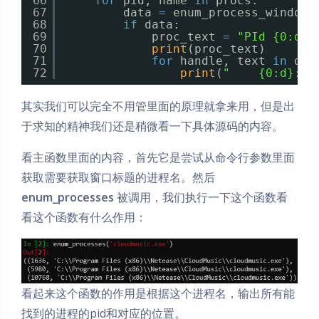
66
for
pid, name 
in
procs:
67
data 
=
enum_process_windows
68
if
data:
69
proc_text 
=
"PId {0:d}{
70
print
(proc_text)
71
for
handle, text 
in
dat
72
print
(
"    {0:d}: [
其实我们可以完全不用管里面的原理就拿来用，但是出
于求知的精神我们还是稍微看一下具体源码的内容。
看主函数里面的内容，首先它是尝试从命令行参数里面
获取需要获取窗口标题的进程名。然后
enum_processes
被调用，我们执行一下这个函数看
看这个函数有什么作用：
看起来这个函数的作用是根据这个进程名，输出所有能
找到的进程的pid和对应的位置。