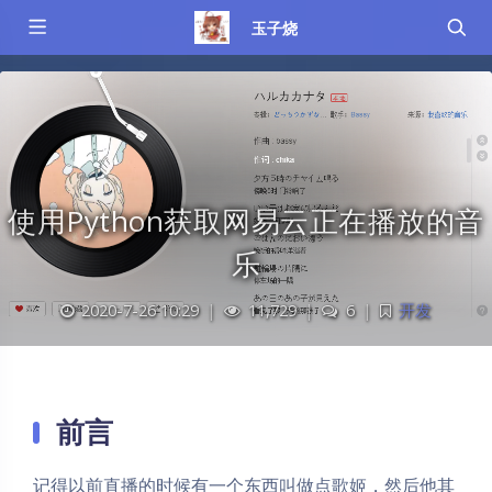
玉子烧
使用Python获取网易云正在播放的音
乐
2020-7-26 10:29
|
11,729
|
6
|
开发
前言
记得以前直播的时候有一个东西叫做点歌姬，然后他其