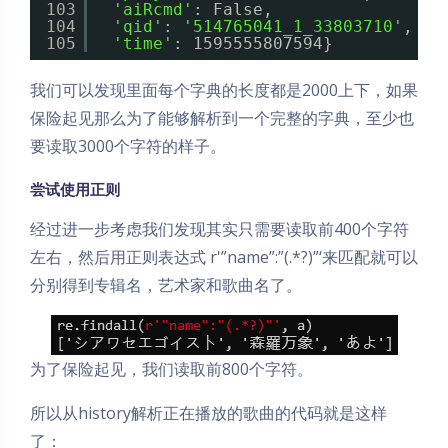
103
'aiRcmd'
: False,
104
'qid'
: 
'514765041_1_33803710'
,
105
'time'
: 1595555807594}
我们可以发现里面每个字典的长度都是2000上下，如果
保险起见那么为了能够解析到一个完整的字典，至少也
要读取3000个字符的样子。
尝试使用正则
经过进一步考虑我们发现其实只需要读取前400个字符
左右，然后用正则表达式 r'”name”:”(.*?)”‘来匹配就可以
分别得到专辑名，艺术家和歌曲名了。
为了保险起见，我们读取前800个字符。
所以从history解析正在播放的歌曲的代码就是这样
了：