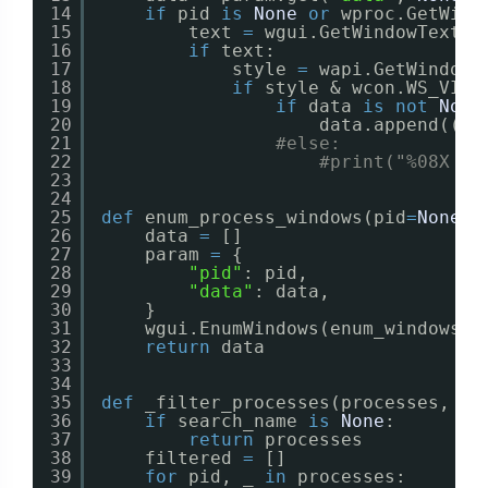
14
if
pid 
is
None
or
wproc.GetWind
15
text 
=
wgui.GetWindowText(w
16
if
text:
17
style 
=
wapi.GetWindowL
18
if
style & wcon.WS_VISI
19
if
data 
is
not
None
20
data.append((wn
21
#else:
22
#print("%08X - 
23
24
25
def
enum_process_windows(pid
=
None
):
26
data 
=
[]
27
param 
=
{
28
"pid"
: pid,
29
"data"
: data,
30
}
31
wgui.EnumWindows(enum_windows_p
32
return
data
33
34
35
def
_filter_processes(processes, se
36
if
search_name 
is
None
:
37
return
processes
38
filtered 
=
[]
39
for
pid, _ 
in
processes: