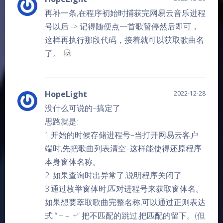
再补一条,在程序初始时捕获完网易云音乐进程
号以后 -> 记得随便点一首歌暂停然后即可，
这样再执行那段代码，接着就可以获取歌曲名
了。
HopeLight
2022-12-28
没什么可说的–搞定了
思路就是:
1.开始的时候存储进程号–当打开网易云客户
端时,先把歌曲列表清空–这样能使得还原程序
本身窗体名称。
2. 如果查询时出异常了,说明程序关闭了.
3.通过枚举窗体时,匹对进程号来获取窗体名。
如果想要萃取歌曲完整名称,可以通过正则表达
式 “.+ – .+” 把不匹配的跳过,把匹配的留下。(但