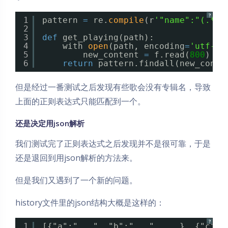
?
1
pattern 
=
re.
compile
(r
'"name":"(.*?)
2
3
def
get_playing(path):
4
with 
open
(path, encoding
=
'utf-8'
5
new_content 
=
f.read(
800
)
6
return
pattern.findall(new_conte
但是经过一番测试之后发现有些歌会没有专辑名，导致
上面的正则表达式只能匹配到一个。
还是决定用json解析
我们测试完了正则表达式之后发现并不是很可靠，于是
还是退回到用json解析的方法来。
但是我们又遇到了一个新的问题。
history文件里的json结构大概是这样的：
?
1
[{"a":"...", "b":"...", ...}, {"c":"