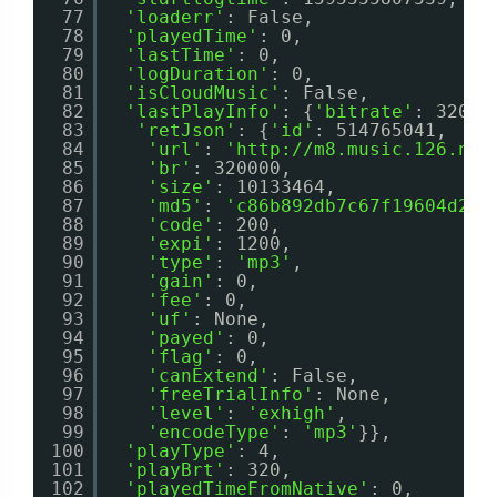
77
'loaderr'
: False,
78
'playedTime'
: 0,
79
'lastTime'
: 0,
80
'logDuration'
: 0,
81
'isCloudMusic'
: False,
82
'lastPlayInfo'
: {
'bitrate'
: 320,
83
'retJson'
: {
'id'
: 514765041,
84
'url'
: 
'http://m8.music.126.net
85
'br'
: 320000,
86
'size'
: 10133464,
87
'md5'
: 
'c86b892db7c67f19604d2a7
88
'code'
: 200,
89
'expi'
: 1200,
90
'type'
: 
'mp3'
,
91
'gain'
: 0,
92
'fee'
: 0,
93
'uf'
: None,
94
'payed'
: 0,
95
'flag'
: 0,
96
'canExtend'
: False,
97
'freeTrialInfo'
: None,
98
'level'
: 
'exhigh'
,
99
'encodeType'
: 
'mp3'
}},
100
'playType'
: 4,
101
'playBrt'
: 320,
102
'playedTimeFromNative'
: 0,