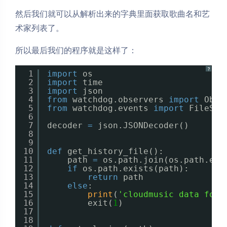
然后我们就可以从解析出来的字典里面获取歌曲名和艺
术家列表了。
所以最后我们的程序就是这样了：
?
1
import
os
2
import
time
3
import
json
4
from
watchdog.observers 
import
Obse
5
from
watchdog.events 
import
FileSys
6
7
decoder 
=
json.JSONDecoder()
8
9
10
def
get_history_file():
11
path 
=
os.path.join(os.path.exp
12
if
os.path.exists(path):
13
return
path
14
else
:
15
print
(
'cloudmusic data fold
16
exit(
1
)
17
18