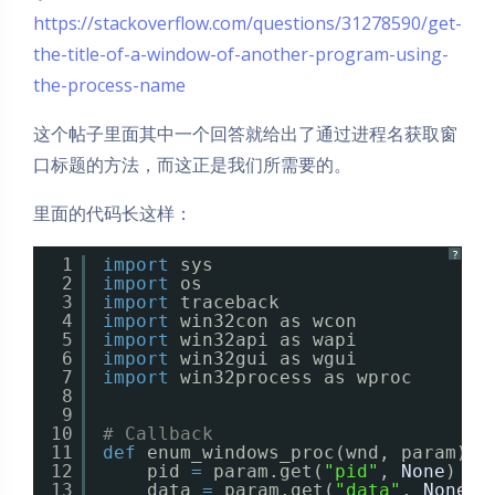
https://stackoverflow.com/questions/31278590/get-
the-title-of-a-window-of-another-program-using-
the-process-name
这个帖子里面其中一个回答就给出了通过进程名获取窗
口标题的方法，而这正是我们所需要的。
里面的代码长这样：
?
1
import
sys
2
import
os
3
import
traceback
4
import
win32con as wcon
5
import
win32api as wapi
6
import
win32gui as wgui
7
import
win32process as wproc
8
9
10
# Callback
11
def
enum_windows_proc(wnd, param):
12
pid 
=
param.get(
"pid"
, 
None
)
13
data 
=
param.get(
"data"
, 
None
)