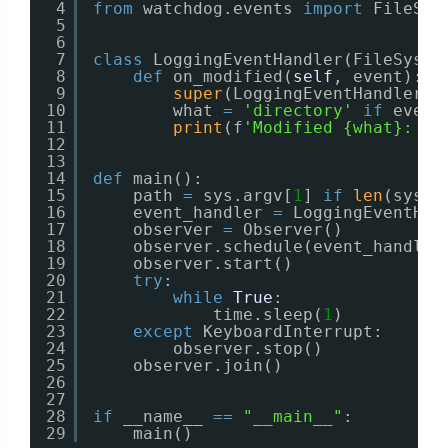
4
from
watchdog.events 
import
FileSys
5
6
7
class
LoggingEventHandler(FileSyste
8
def
on_modified(
self
, event):
9
super
(LoggingEventHandler, 
10
what 
=
'directory'
if
event
11
print
(f
'Modified {what}: {e
12
13
14
def
main():
15
path 
=
sys.argv[
1
] 
if
len
(sys.a
16
event_handler 
=
LoggingEventHan
17
observer 
=
Observer()
18
observer.schedule(event_handler
19
observer.start()
20
try
:
21
while
True
:
22
time.sleep(
1
)
23
except
KeyboardInterrupt:
24
observer.stop()
25
observer.join()
26
27
28
if
__name__ 
=
=
"__main__"
:
29
main()