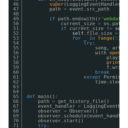
46
super
(LoggingEventHandler, 
47
path 
=
event.src_path
48
49
if
path.endswith(r
'webdata\
50
current_size 
=
os.path.
51
if
current_size !
=
self
52
self
.file_size 
=
cu
53
for
_ 
in
range
(
5
):
54
try
:
55
song, artis
56
with 
open
(
'
57
playing
58
print
(p
59
f.write
60
break
61
except
Permissi
62
time.sleep(
63
64
65
def
main():
66
path 
=
get_history_file()
67
event_handler 
=
LoggingEventHan
68
observer 
=
Observer()
69
observer.schedule(event_handler
70
observer.start()
71
try
: