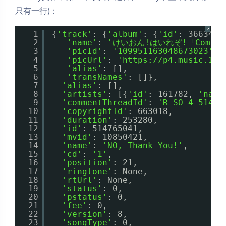
只有一行)：
?
1
{
'track'
: {
'album'
: {
'id'
: 3663413
2
'name'
: 
'けいおん!はいれぞ!「Come w
3
'picId'
: 
'109951163048673023'
,
4
'picUrl'
: 
'https://p4.music.126
5
'alias'
: [],
6
'transNames'
: []},
7
'alias'
: [],
8
'artists'
: [{
'id'
: 161782, 
'name
9
'commentThreadId'
: 
'R_SO_4_51476
10
'copyrightId'
: 663018,
11
'duration'
: 253280,
12
'id'
: 514765041,
13
'mvid'
: 10850421,
14
'name'
: 
'NO, Thank You!'
,
15
'cd'
: 
'1'
,
16
'position'
: 21,
17
'ringtone'
: None,
18
'rtUrl'
: None,
19
'status'
: 0,
20
'pstatus'
: 0,
21
'fee'
: 0,
22
'version'
: 8,
23
'songType'
: 0,