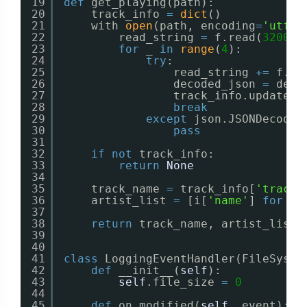
19
def
get_playing(path):
20
track_info 
=
dict
()
21
with 
open
(path, encoding
=
'utf-8
22
read_string 
=
f.read(
3200
)
23
for
_ 
in
range
(
4
):
24
try
:
25
read_string 
+
=
f.re
26
decoded_json 
=
deco
27
track_info.update(d
28
break
29
except
json.JSONDecodeE
30
pass
31
32
if
not
track_info:
33
return
None
34
35
track_name 
=
track_info[
'track'
36
artist_list 
=
[i[
'name'
] 
for
i 
37
38
return
track_name, artist_list
39
40
41
class
LoggingEventHandler(FileSyste
42
def
__init__(
self
):
43
self
.file_size 
=
0
44
45
def
on_modified(
self
, event):